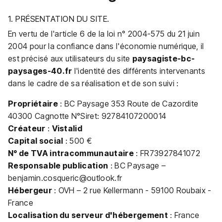
1. PRÉSENTATION DU SITE.
En vertu de l'article 6 de la loi n° 2004-575 du 21 juin
2004 pour la confiance dans l'économie numérique, il
est précisé aux utilisateurs du site
paysagiste-bc-
paysages-40.fr
l'identité des différents intervenants
dans le cadre de sa réalisation et de son suivi :
Propriétaire
: BC Paysage 353 Route de Cazordite
40300 Cagnotte N°Siret: 92784107200014
Créateur
:
Vistalid
Capital social
: 500 €
N° de TVA intracommunautaire
: FR73927841072
Responsable publication
: BC Paysage –
benjamin.cosqueric@outlook.fr
Hébergeur
: OVH – 2 rue Kellermann - 59100 Roubaix -
France
Localisation du serveur d'hébergement
: France