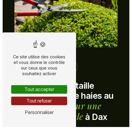
Ce site utilise des cookies
et vous donne le contrôle
QUAND TAILLER SES HAIES ?
sur ceux que vous
souhaitez activer
Programmer la taille
Tout accepter
d’arbustes et de haies au
Tout refuser
pour une
bon moment
Personnaliser
floraison optimale
à Dax